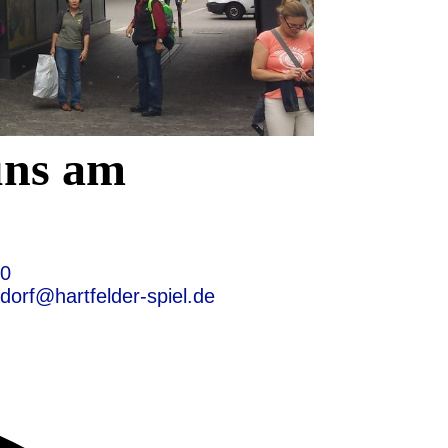
uns am
10
gedorf@hartfelder-spiel.de